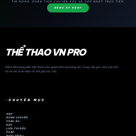
TIN NÓNG, PHÂN TÍCH CHUYÊN SÂU VÀ CẬP NHẬT TRỰC TIẾP.
ĐĂNG KÝ NGAY
THỂ THAO VN PRO
Điểm đến hàng đầu Việt Nam cho người hâm mộ bóng đá. Cung cấp góc nhìn sâu sắc
và tin tức toàn diện về thế giới túc cầu.
CHUYÊN MỤC
ANH
BÓNG CHUYỀN
CHÂU ÂU
ĐỨC
LỊCH THI ĐẤU
PHÁP
PICKLEBALL