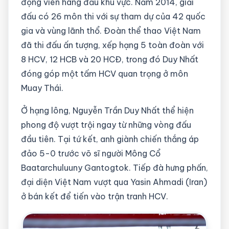
động viên hàng đầu khu vực. Năm 2014, giải
đấu có 26 môn thi với sự tham dự của 42 quốc
gia và vùng lãnh thổ. Đoàn thể thao Việt Nam
đã thi đấu ấn tượng, xếp hạng 5 toàn đoàn với
8 HCV, 12 HCB và 20 HCĐ, trong đó Duy Nhất
đóng góp một tấm HCV quan trọng ở môn
Muay Thái.
Ở hạng lông, Nguyễn Trần Duy Nhất thể hiện
phong độ vượt trội ngay từ những vòng đấu
đầu tiên. Tại tứ kết, anh giành chiến thắng áp
đảo 5-0 trước võ sĩ người Mông Cổ
Baatarchuluuny Gantogtok. Tiếp đà hưng phấn,
đại diện Việt Nam vượt qua Yasin Ahmadi (Iran)
ở bán kết để tiến vào trận tranh HCV.