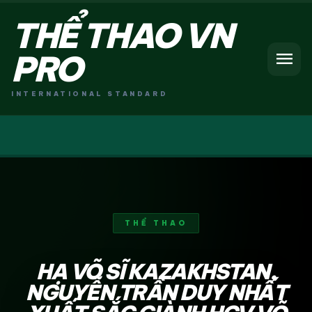
THỂ THAO VN
menu
PRO
INTERNATIONAL STANDARD
THỂ THAO
HẠ VÕ SĨ KAZAKHSTAN,
NGUYỄN TRẦN DUY NHẤT