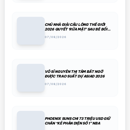
CHỦ NHÀ GIẢI CẦU LÔNG THẾ GIỚI
2026 QUYẾT ‘RỬA MẶT’ SAU BÊ BỐI
PHÂN CHIM, THÚ HOANG
07/08/2026
VÕ SĨ NGUYỄN THỊ TÂM BẤT NGỜ
ĐƯỢC TRAO SUẤT DỰ ASIAD 2026
07/08/2026
PHOENIX SUNS CHI 73 TRIỆU USD GIỮ
CHÂN “KẺ PHẢN DIỆN SỐ 1” NBA