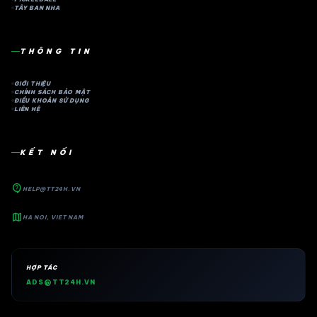
TÂY BAN NHA
THÔNG TIN
GIỚI THIỆU
CHÍNH SÁCH BẢO MẬT
ĐIỀU KHOẢN SỬ DỤNG
LIÊN HỆ
KẾT NỐI
contact_support
HELP@TT24H.VN
map
HA NOI, VIET NAM
HỢP TÁC
ADS@TT24H.VN