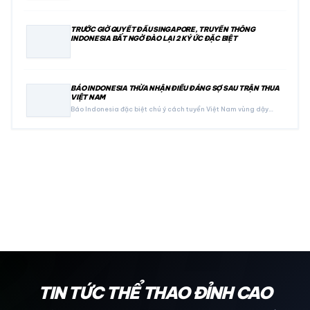
TRƯỚC GIỜ QUYẾT ĐẤU SINGAPORE, TRUYỀN THÔNG
INDONESIA BẤT NGỜ ĐÀO LẠI 2 KÝ ỨC ĐẶC BIỆT
BÁO INDONESIA THỪA NHẬN ĐIỀU ĐÁNG SỢ SAU TRẬN THUA
VIỆT NAM
Báo Indonesia đặc biệt chú ý cách tuyển Việt Nam vùng dậy…
24H
TIN TỨC THỂ THAO ĐỈNH CAO