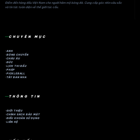
Điểm đến hàng đầu Việt Nam cho người hâm mộ bóng đá. Cung cấp góc nhìn sâu sắc
và tin tức toàn diện về thế giới túc cầu.
CHUYÊN MỤC
ANH
BÓNG CHUYỀN
CHÂU ÂU
ĐỨC
LỊCH THI ĐẤU
PHÁP
PICKLEBALL
TÂY BAN NHA
THÔNG TIN
GIỚI THIỆU
CHÍNH SÁCH BẢO MẬT
ĐIỀU KHOẢN SỬ DỤNG
LIÊN HỆ