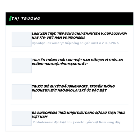
THỊ TRƯỜNG
LINK XEM TRỰC TIẾP BÓNG CHUYỀN NỮ SEA V.CUP 2026 HÔM
NAY 7/8: VIỆT NAM VS INDONESIA
Cập nhật link xem trực tiếp bóng chuyền nữ SEA V.Cup 2026…
TRUYỀN THÔNG THÁI LAN: ‘VIỆT NAM VÔ ĐỊCH VÌ THÁI LAN
KHÔNG TUNG ĐỘI HÌNH MẠNH NHẤT’
TRƯỚC GIỜ QUYẾT ĐẤU SINGAPORE, TRUYỀN THÔNG
INDONESIA BẤT NGỜ ĐÀO LẠI 2 KÝ ỨC ĐẶC BIỆT
BÁO INDONESIA THỪA NHẬN ĐIỀU ĐÁNG SỢ SAU TRẬN THUA
VIỆT NAM
Báo Indonesia đặc biệt chú ý cách tuyển Việt Nam vùng dậy…