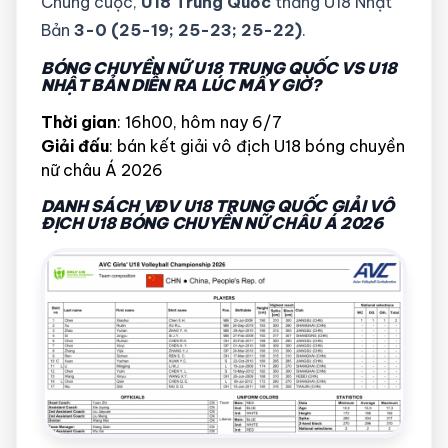
Chung cuộc,
U18 Trung Quốc
thắng U18 Nhật
Bản
3-0 (25-19; 25-23; 25-22)
.
BÓNG CHUYỀN NỮ U18 TRUNG QUỐC VS U18
NHẬT BẢN DIỄN RA LÚC MẤY GIỜ?
Thời gian
: 16h00, hôm nay 6/7
Giải đấu
: bán kết giải vô địch U18 bóng chuyền
nữ châu Á 2026
DANH SÁCH VĐV U18 TRUNG QUỐC GIẢI VÔ
ĐỊCH U18 BÓNG CHUYỀN NỮ CHÂU Á 2026