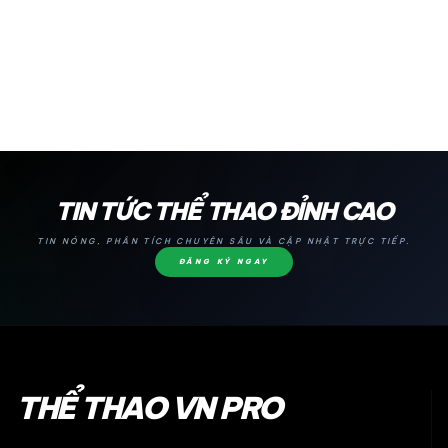
24H
TIN TỨC THỂ THAO ĐỈNH CAO
TIN NÓNG, PHÂN TÍCH CHUYÊN SÂU VÀ CẬP NHẬT TRỰC TIẾP.
ĐĂNG KÝ NGAY
THỂ THAO VN PRO