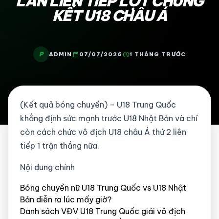
LẦN LIÊN TIẾP LỌT CHUNG
KẾT U18 CHÂU Á
P
calendar_today
schedule
ADMIN
07/07/2026
1 THÁNG TRƯỚC
(Kết quả bóng chuyền) – U18 Trung Quốc
khẳng định sức mạnh trước U18 Nhật Bản và chỉ
còn cách chức vô địch U18 châu Á thứ 2 liên
tiếp 1 trận thắng nữa.
Nội dung chính
Bóng chuyền nữ U18 Trung Quốc vs U18 Nhật
Bản diễn ra lúc mấy giờ?
Danh sách VĐV U18 Trung Quốc giải vô địch