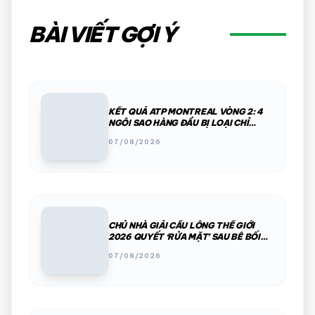
BÀI VIẾT GỢI Ý
KẾT QUẢ ATP MONTREAL VÒNG 2: 4
NGÔI SAO HÀNG ĐẦU BỊ LOẠI CHỈ
TRONG MỘT ĐÊM
07/08/2026
CHỦ NHÀ GIẢI CẦU LÔNG THẾ GIỚI
2026 QUYẾT ‘RỬA MẶT’ SAU BÊ BỐI
PHÂN CHIM, THÚ HOANG
07/08/2026