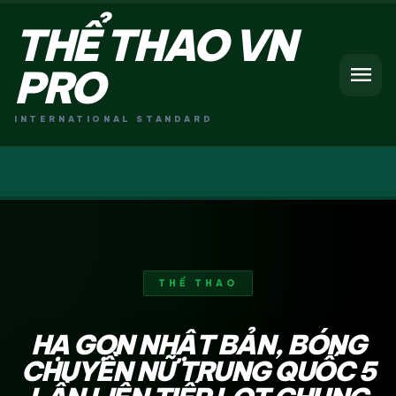
THỂ THAO VN
menu
PRO
INTERNATIONAL STANDARD
THỂ THAO
HẠ GỌN NHẬT BẢN, BÓNG
CHUYỀN NỮ TRUNG QUỐC 5