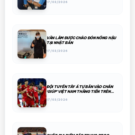
17/03/2026
VĂN LÂM ĐƯỢC CHÀO ĐÓN NỒNG HẬU
TẠI NHẬT BẢN
17/03/2026
ĐỘI TUYỂN TÂY Á TỰ BẮN VÀO CHÂN
‘GIÚP’ VIỆT NAM THĂNG TIẾN TRÊN
BXH FIFA
17/03/2026