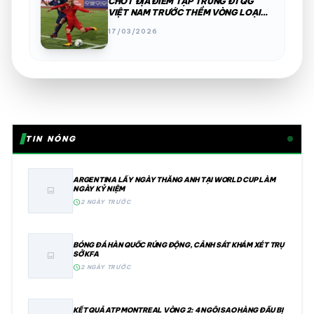
CHỐT ĐỊA ĐIỂM TẬP TRUNG ĐTQG
VIỆT NAM TRƯỚC THỀM VÒNG LOẠI
WORLD CUP
17/03/2026
TIN NÓNG
ARGENTINA LẤY NGÀY THẮNG ANH TẠI WORLD CUP LÀM
NGÀY KỶ NIỆM
image
schedule
2 NGÀY TRƯỚC
BÓNG ĐÁ HÀN QUỐC RÚNG ĐỘNG, CẢNH SÁT KHÁM XÉT TRỤ
SỞ KFA
image
schedule
2 NGÀY TRƯỚC
KẾT QUẢ ATP MONTREAL VÒNG 2: 4 NGÔI SAO HÀNG ĐẦU BỊ