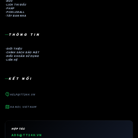
ĐỨC
LỊCH THI ĐẤU
PHÁP
PICKLEBALL
TÂY BAN NHA
THÔNG TIN
GIỚI THIỆU
CHÍNH SÁCH BẢO MẬT
ĐIỀU KHOẢN SỬ DỤNG
LIÊN HỆ
KẾT NỐI
contact_support
HELP@TT24H.VN
map
HA NOI, VIET NAM
HỢP TÁC
ADS@TT24H.VN