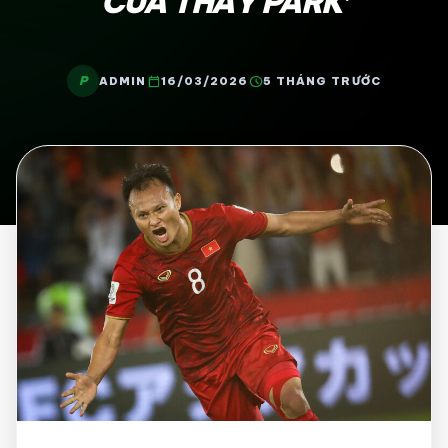
CỦA THẦY PARK’
P
calendar_today
schedule
ADMIN
16/03/2026
5 THÁNG TRƯỚC