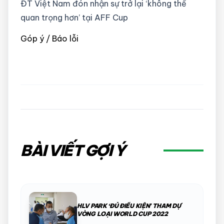
ĐT Việt Nam đón nhận sự trở lại ‘không thể
quan trọng hơn’ tại AFF Cup
Góp ý / Báo lỗi
BÀI VIẾT GỢI Ý
HLV PARK ‘ĐỦ ĐIỀU KIỆN’ THAM DỰ
VÒNG LOẠI WORLD CUP 2022