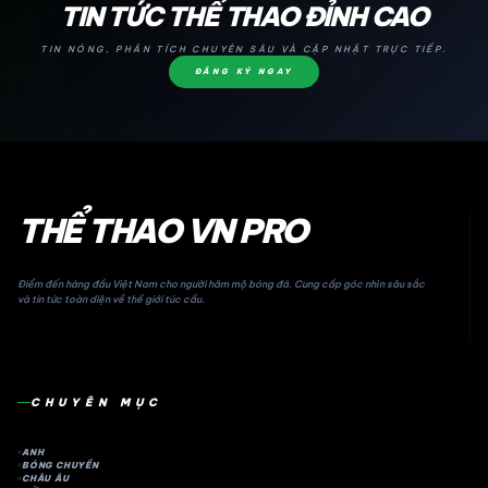
24H
TIN TỨC THỂ THAO ĐỈNH CAO
TIN NÓNG, PHÂN TÍCH CHUYÊN SÂU VÀ CẬP NHẬT TRỰC TIẾP.
ĐĂNG KÝ NGAY
THỂ THAO VN PRO
Điểm đến hàng đầu Việt Nam cho người hâm mộ bóng đá. Cung cấp góc nhìn sâu sắc
và tin tức toàn diện về thế giới túc cầu.
CHUYÊN MỤC
ANH
BÓNG CHUYỀN
CHÂU ÂU