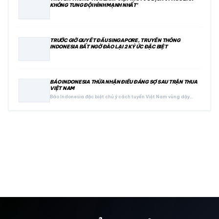
KHÔNG TUNG ĐỘI HÌNH MẠNH NHẤT’
TRƯỚC GIỜ QUYẾT ĐẤU SINGAPORE, TRUYỀN THÔNG
INDONESIA BẤT NGỜ ĐÀO LẠI 2 KÝ ỨC ĐẶC BIỆT
BÁO INDONESIA THỪA NHẬN ĐIỀU ĐÁNG SỢ SAU TRẬN THUA
VIỆT NAM
Báo Indonesia đặc biệt chú ý cách tuyển Việt Nam vùng dậy…