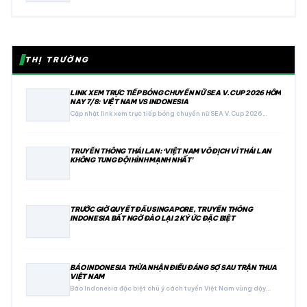
THỊ TRƯỜNG
LINK XEM TRỰC TIẾP BÓNG CHUYỀN NỮ SEA V.CUP 2026 HÔM
NAY 7/8: VIỆT NAM VS INDONESIA
Cập nhật link xem trực tiếp bóng chuyền nữ SEA V.Cup 2026…
TRUYỀN THÔNG THÁI LAN: ‘VIỆT NAM VÔ ĐỊCH VÌ THÁI LAN
KHÔNG TUNG ĐỘI HÌNH MẠNH NHẤT’
TRƯỚC GIỜ QUYẾT ĐẤU SINGAPORE, TRUYỀN THÔNG
INDONESIA BẤT NGỜ ĐÀO LẠI 2 KÝ ỨC ĐẶC BIỆT
BÁO INDONESIA THỪA NHẬN ĐIỀU ĐÁNG SỢ SAU TRẬN THUA
VIỆT NAM
Báo Indonesia đặc biệt chú ý cách tuyển Việt Nam vùng dậy…