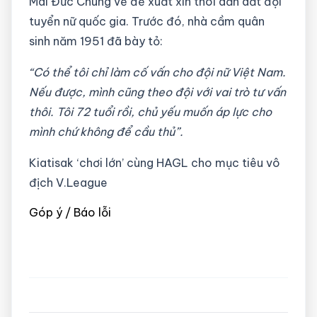
Mai Đức Chung về đề xuất xin thôi dẫn dắt đội
tuyển nữ quốc gia. Trước đó, nhà cầm quân
sinh năm 1951 đã bày tỏ:
“Có thể tôi chỉ làm cố vấn cho đội nữ Việt Nam.
Nếu được, mình cũng theo đội với vai trò tư vấn
thôi. Tôi 72 tuổi rồi, chủ yếu muốn áp lực cho
mình chứ không để cầu thủ”.
Kiatisak ‘chơi lớn’ cùng HAGL cho mục tiêu vô
địch V.League
Góp ý / Báo lỗi