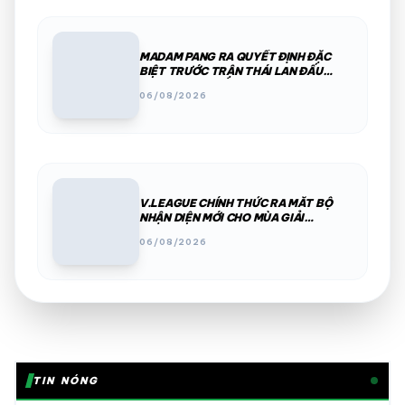
MADAM PANG RA QUYẾT ĐỊNH ĐẶC
BIỆT TRƯỚC TRẬN THÁI LAN ĐẤU
MYANMAR KHIẾN CĐV THÍCH THÚ
06/08/2026
V.LEAGUE CHÍNH THỨC RA MẮT BỘ
NHẬN DIỆN MỚI CHO MÙA GIẢI
2026/27
06/08/2026
TIN NÓNG