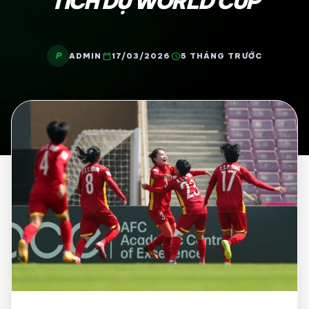
TÍCH DỰ WORLD CUP
P
calendar_today
schedule
ADMIN
17/03/2026
5 THÁNG TRƯỚC