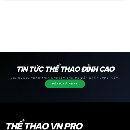
24H
TIN TỨC THỂ THAO ĐỈNH CAO
TIN NÓNG, PHÂN TÍCH CHUYÊN SÂU VÀ CẬP NHẬT TRỰC TIẾP.
ĐĂNG KÝ NGAY
THỂ THAO VN PRO