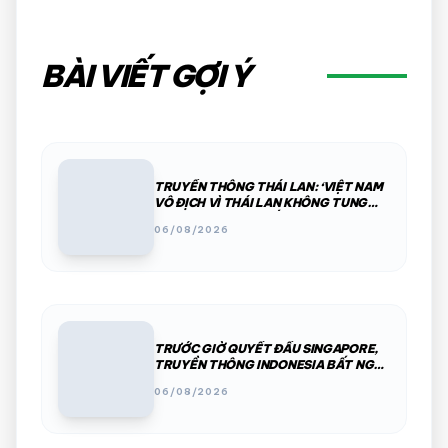
BÀI VIẾT GỢI Ý
TRUYỀN THÔNG THÁI LAN: ‘VIỆT NAM
VÔ ĐỊCH VÌ THÁI LAN KHÔNG TUNG
ĐỘI HÌNH MẠNH NHẤT’
06/08/2026
TRƯỚC GIỜ QUYẾT ĐẤU SINGAPORE,
TRUYỀN THÔNG INDONESIA BẤT NGỜ
ĐÀO LẠI 2 KÝ ỨC ĐẶC BIỆT
06/08/2026