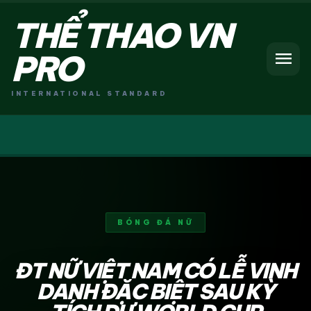
THỂ THAO VN
menu
PRO
INTERNATIONAL STANDARD
BÓNG ĐÁ NỮ
ĐT NỮ VIỆT NAM CÓ LỄ VINH
DANH ĐẶC BIỆT SAU KỲ