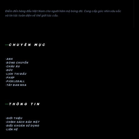
Điểm đến hàng đầu Việt Nam cho người hâm mộ bóng đá. Cung cấp góc nhìn sâu sắc
và tin tức toàn diện về thế giới túc cầu.
CHUYÊN MỤC
ANH
BÓNG CHUYỀN
CHÂU ÂU
ĐỨC
LỊCH THI ĐẤU
PHÁP
PICKLEBALL
TÂY BAN NHA
THÔNG TIN
GIỚI THIỆU
CHÍNH SÁCH BẢO MẬT
ĐIỀU KHOẢN SỬ DỤNG
LIÊN HỆ