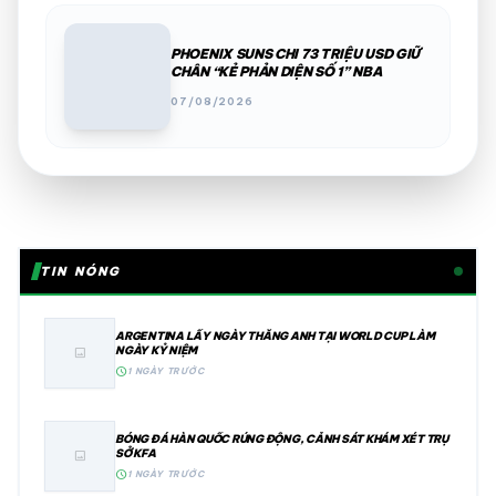
PHOENIX SUNS CHI 73 TRIỆU USD GIỮ
CHÂN “KẺ PHẢN DIỆN SỐ 1” NBA
07/08/2026
TIN NÓNG
ARGENTINA LẤY NGÀY THẮNG ANH TẠI WORLD CUP LÀM
NGÀY KỶ NIỆM
image
schedule
1 NGÀY TRƯỚC
BÓNG ĐÁ HÀN QUỐC RÚNG ĐỘNG, CẢNH SÁT KHÁM XÉT TRỤ
SỞ KFA
image
schedule
1 NGÀY TRƯỚC