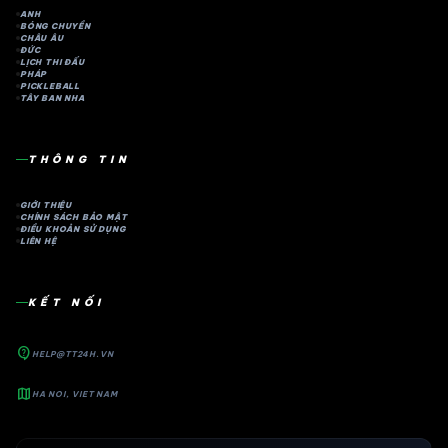
ANH
BÓNG CHUYỀN
CHÂU ÂU
ĐỨC
LỊCH THI ĐẤU
PHÁP
PICKLEBALL
TÂY BAN NHA
THÔNG TIN
GIỚI THIỆU
CHÍNH SÁCH BẢO MẬT
ĐIỀU KHOẢN SỬ DỤNG
LIÊN HỆ
KẾT NỐI
contact_support
HELP@TT24H.VN
map
HA NOI, VIET NAM