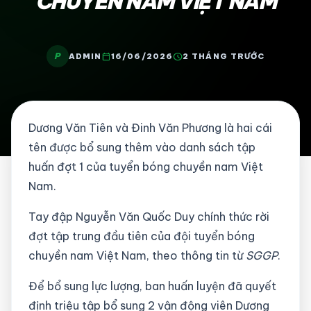
CHUYỀN NAM VIỆT NAM
P
calendar_today
schedule
ADMIN
16/06/2026
2 THÁNG TRƯỚC
Dương Văn Tiên và Đinh Văn Phương là hai cái
tên được bổ sung thêm vào danh sách tập
huấn đợt 1 của tuyển bóng chuyền nam Việt
Nam.
Tay đập Nguyễn Văn Quốc Duy chính thức rời
đợt tập trung đầu tiên của đội tuyển bóng
chuyền nam Việt Nam, theo thông tin từ
SGGP
.
Để bổ sung lực lượng, ban huấn luyện đã quyết
định triệu tập bổ sung 2 vận động viên Dương