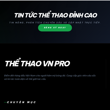
24H
TIN TỨC THỂ THAO ĐỈNH CAO
TIN NÓNG, PHÂN TÍCH CHUYÊN SÂU VÀ CẬP NHẬT TRỰC TIẾP.
ĐĂNG KÝ NGAY
THỂ THAO VN PRO
Điểm đến hàng đầu Việt Nam cho người hâm mộ bóng đá. Cung cấp góc nhìn sâu sắc
và tin tức toàn diện về thế giới túc cầu.
CHUYÊN MỤC