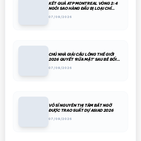
KẾT QUẢ ATP MONTREAL VÒNG 2: 4
NGÔI SAO HÀNG ĐẦU BỊ LOẠI CHỈ
TRONG MỘT ĐÊM
07/08/2026
CHỦ NHÀ GIẢI CẦU LÔNG THẾ GIỚI
2026 QUYẾT ‘RỬA MẶT’ SAU BÊ BỐI
PHÂN CHIM, THÚ HOANG
07/08/2026
VÕ SĨ NGUYỄN THỊ TÂM BẤT NGỜ
ĐƯỢC TRAO SUẤT DỰ ASIAD 2026
07/08/2026