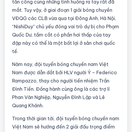
tấn công cùng những tình huống ra tay rất đã
mắt. Tuy vậy, ở giai đoạn 1 giải bóng chuyền
VĐQG các CLB vừa qua tại Đông Anh, Hà Nội,
“NishiDuy” chủ yếu đóng vai trò dự bị cho Phạm
Quốc Dư, tầm cắt có phần hơi thấp của tay
đập này có thể là một bất lợi ở sân chơi quốc
tế.
Năm nay, đội tuyển bóng chuyền nam Việt
Nam được dẫn dắt bởi HLV người Ý – Federico
Rampazzo, thay cho người tiền nhiệm Trần
Đình Tiền. Đồng hành cùng ông là các trợ lí
Phan Văn Nghiệp, Nguyễn Đình Lập và Lê
Quang Khánh.
Trong thời gian tới, đội tuyển bóng chuyền nam
Việt Nam sẽ hướng đến 2 giải đấu trọng điểm