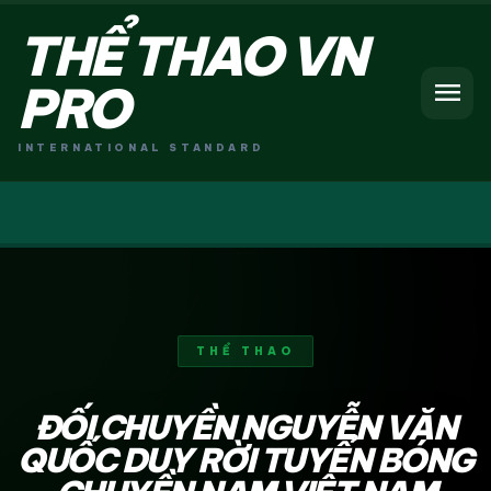
THỂ THAO VN
menu
PRO
INTERNATIONAL STANDARD
THỂ THAO
ĐỐI CHUYỀN NGUYỄN VĂN
QUỐC DUY RỜI TUYỂN BÓNG