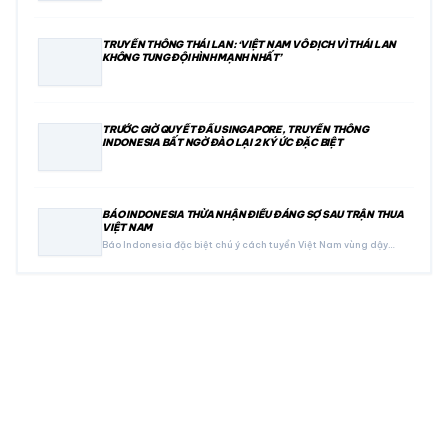
TRUYỀN THÔNG THÁI LAN: ‘VIỆT NAM VÔ ĐỊCH VÌ THÁI LAN
KHÔNG TUNG ĐỘI HÌNH MẠNH NHẤT’
TRƯỚC GIỜ QUYẾT ĐẤU SINGAPORE, TRUYỀN THÔNG
INDONESIA BẤT NGỜ ĐÀO LẠI 2 KÝ ỨC ĐẶC BIỆT
BÁO INDONESIA THỪA NHẬN ĐIỀU ĐÁNG SỢ SAU TRẬN THUA
VIỆT NAM
Báo Indonesia đặc biệt chú ý cách tuyển Việt Nam vùng dậy…