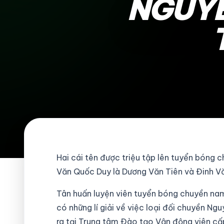
NGUYỄ
Hai cái tên được triệu tập lên tuyển bóng
Văn Quốc Duy là Dương Văn Tiên và Đinh V
Tân huấn luyện viên tuyển bóng chuyền n
có những lí giải về việc loại đối chuyền N
ra tại Trung tâm Đào tạo Vận động viên cấ