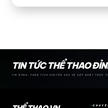
24H
TIN TỨC THỂ THAO ĐỈ
TIN NÓNG, PHÂN TÍCH CHUYÊN SÂU VÀ CẬP NHẬT TRỰC TI
CHUYÊ