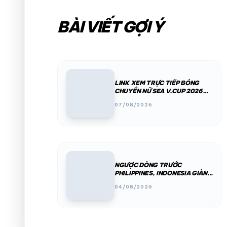
BÀI VIẾT GỢI Ý
LINK XEM TRỰC TIẾP BÓNG
CHUYỀN NỮ SEA V.CUP 2026
HÔM NAY 7/8: VIỆT NAM VS
07/08/2026
INDONESIA
NGƯỢC DÒNG TRƯỚC
PHILIPPINES, INDONESIA GIÀNH
HẠNG BA CHẶNG 1 SEA V.CUP
04/08/2026
2026