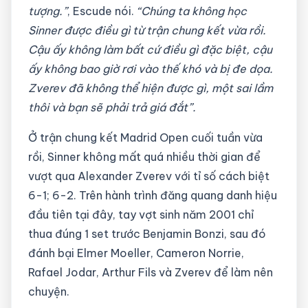
tượng.”
, Escude nói.
“Chúng ta không học
Sinner được điều gì từ trận chung kết vừa rồi.
Cậu ấy không làm bất cứ điều gì đặc biệt, cậu
ấy không bao giờ rơi vào thế khó và bị đe dọa.
Zverev đã không thể hiện được gì, một sai lầm
thôi và bạn sẽ phải trả giá đắt”.
Ở trận chung kết Madrid Open cuối tuần vừa
rồi, Sinner không mất quá nhiều thời gian để
vượt qua Alexander Zverev với tỉ số cách biệt
6-1; 6-2. Trên hành trình đăng quang danh hiệu
đầu tiên tại đây, tay vợt sinh năm 2001 chỉ
thua đúng 1 set trước Benjamin Bonzi, sau đó
đánh bại Elmer Moeller, Cameron Norrie,
Rafael Jodar, Arthur Fils và Zverev để làm nên
chuyện.