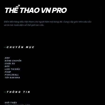
THỂ THAO VN PRO
Điểm đến hàng đầu Việt Nam cho người hâm mộ bóng đá. Cung cấp góc nhìn sâu sắc
và tin tức toàn diện về thế giới túc cầu.
CHUYÊN MỤC
ANH
BÓNG CHUYỀN
CHÂU ÂU
ĐỨC
LỊCH THI ĐẤU
PHÁP
PICKLEBALL
TÂY BAN NHA
THÔNG TIN
GIỚI THIỆU