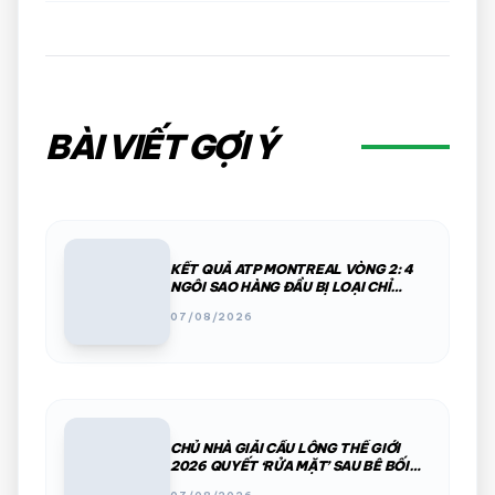
BÀI VIẾT GỢI Ý
KẾT QUẢ ATP MONTREAL VÒNG 2: 4
NGÔI SAO HÀNG ĐẦU BỊ LOẠI CHỈ
TRONG MỘT ĐÊM
07/08/2026
CHỦ NHÀ GIẢI CẦU LÔNG THẾ GIỚI
2026 QUYẾT ‘RỬA MẶT’ SAU BÊ BỐI
PHÂN CHIM, THÚ HOANG