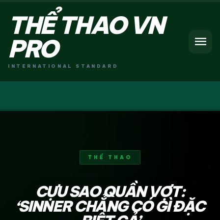
THỂ THAO VN
menu
PRO
INTERNATIONAL STANDARD
THỂ THAO
CỰU SAO QUẦN VỢT:
‘SINNER CHẲNG CÓ GÌ ĐẶC