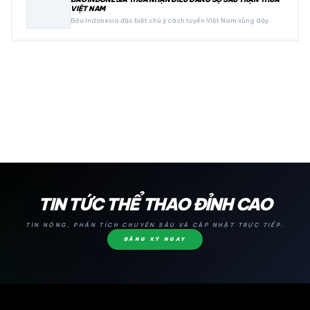
VIỆT NAM
Báo Indonesia đặc biệt chú ý cách tuyển Việt Nam vùng dậy…
24H
TIN TỨC THỂ THAO ĐỈNH CAO
TIN NÓNG, PHÂN TÍCH CHUYÊN SÂU VÀ CẬP NHẬT TRỰC TIẾP.
ĐĂNG KÝ NGAY