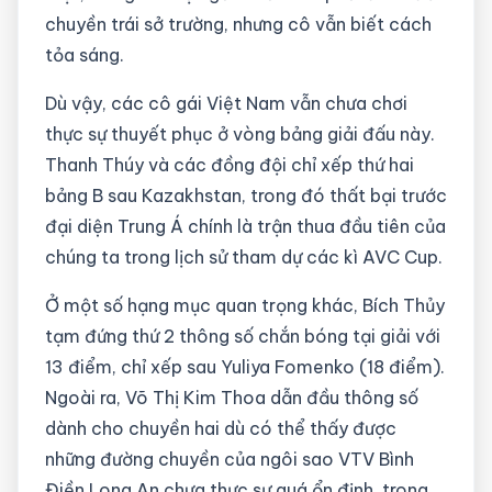
chuyền trái sở trường, nhưng cô vẫn biết cách
tỏa sáng.
Dù vậy, các cô gái Việt Nam vẫn chưa chơi
thực sự thuyết phục ở vòng bảng giải đấu này.
Thanh Thúy và các đồng đội chỉ xếp thứ hai
bảng B sau Kazakhstan, trong đó thất bại trước
đại diện Trung Á chính là trận thua đầu tiên của
chúng ta trong lịch sử tham dự các kì AVC Cup.
Ở một số hạng mục quan trọng khác, Bích Thủy
tạm đứng thứ 2 thông số chắn bóng tại giải với
13 điểm, chỉ xếp sau Yuliya Fomenko (18 điểm).
Ngoài ra, Võ Thị Kim Thoa dẫn đầu thông số
dành cho chuyền hai dù có thể thấy được
những đường chuyền của ngôi sao VTV Bình
Điền Long An chưa thực sự quá ổn định, trong