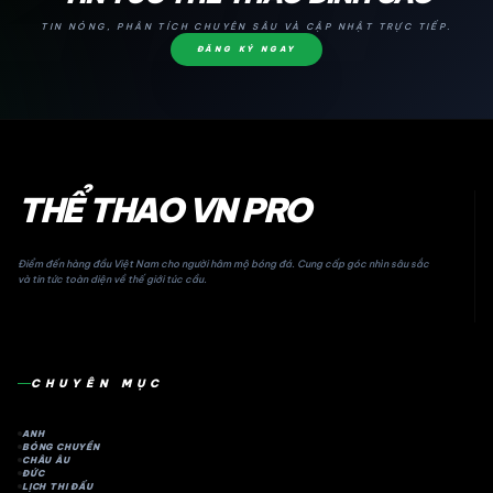
TIN NÓNG, PHÂN TÍCH CHUYÊN SÂU VÀ CẬP NHẬT TRỰC TIẾP.
ĐĂNG KÝ NGAY
THỂ THAO VN PRO
Điểm đến hàng đầu Việt Nam cho người hâm mộ bóng đá. Cung cấp góc nhìn sâu sắc
và tin tức toàn diện về thế giới túc cầu.
CHUYÊN MỤC
ANH
BÓNG CHUYỀN
CHÂU ÂU
ĐỨC
LỊCH THI ĐẤU