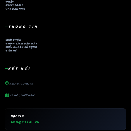
PHÁP
PICKLEBALL
TÂY BAN NHA
THÔNG TIN
GIỚI THIỆU
CHÍNH SÁCH BẢO MẬT
ĐIỀU KHOẢN SỬ DỤNG
LIÊN HỆ
KẾT NỐI
contact_support
HELP@TT24H.VN
map
HA NOI, VIET NAM
HỢP TÁC
ADS@TT24H.VN