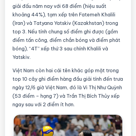
giải đấu năm nay với 68 điểm (hiệu suất
khoảng 44%), tạm xếp trên Fatemeh Khalili
(Iran) và Tatyana Yatskiv (Kazakhstan) trong
top 3. Nếu tính chung số điểm ghi được (gồm
điểm tấn công, điểm chắn bóng và điểm phát
bóng), “4T” xếp thứ 3 sau chính Khalili và
Yatskiv.
Việt Nam còn hai cái tên khác góp mặt trong
top 10 cây ghi điểm hàng đầu giải tính đến trưa
ngày 12/6 giờ Việt Nam, đó là Vi Thị Như Quỳnh
(53 điểm – hạng 7) và Trần Thị Bích Thủy xếp
ngay sau với 2 điểm ít hơn.