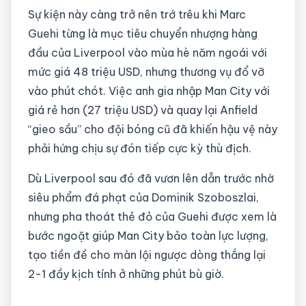
Sự kiện này càng trở nên trớ trêu khi Marc
Guehi từng là mục tiêu chuyển nhượng hàng
đầu của Liverpool vào mùa hè năm ngoái với
mức giá 48 triệu USD, nhưng thương vụ đổ vỡ
vào phút chót. Việc anh gia nhập Man City với
giá rẻ hơn (27 triệu USD) và quay lại Anfield
“gieo sầu” cho đội bóng cũ đã khiến hậu vệ này
phải hứng chịu sự đón tiếp cực kỳ thù địch.
Dù Liverpool sau đó đã vươn lên dẫn trước nhờ
siêu phẩm đá phạt của Dominik Szoboszlai,
nhưng pha thoát thẻ đỏ của Guehi được xem là
bước ngoặt giúp Man City bảo toàn lực lượng,
tạo tiền đề cho màn lội ngược dòng thắng lại
2-1 đầy kịch tính ở những phút bù giờ.