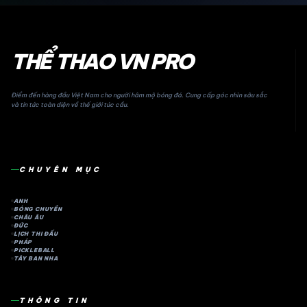
THỂ THAO VN PRO
Điểm đến hàng đầu Việt Nam cho người hâm mộ bóng đá. Cung cấp góc nhìn sâu sắc
và tin tức toàn diện về thế giới túc cầu.
CHUYÊN MỤC
ANH
BÓNG CHUYỀN
CHÂU ÂU
ĐỨC
LỊCH THI ĐẤU
PHÁP
PICKLEBALL
TÂY BAN NHA
THÔNG TIN