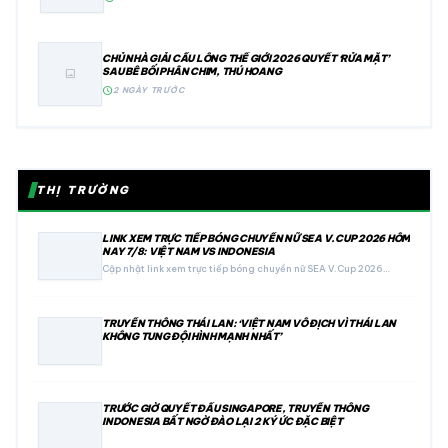
CHỦ NHÀ GIẢI CẦU LÔNG THẾ GIỚI 2026 QUYẾT ‘RỬA MẶT’
SAU BÊ BỐI PHÂN CHIM, THÚ HOANG
image
schedule
2 NGÀY TRƯỚC
THỊ TRƯỜNG
LINK XEM TRỰC TIẾP BÓNG CHUYỀN NỮ SEA V.CUP 2026 HÔM
NAY 7/8: VIỆT NAM VS INDONESIA
Cập nhật link xem trực tiếp bóng chuyền nữ SEA V.Cup 2026…
TRUYỀN THÔNG THÁI LAN: ‘VIỆT NAM VÔ ĐỊCH VÌ THÁI LAN
KHÔNG TUNG ĐỘI HÌNH MẠNH NHẤT’
TRƯỚC GIỜ QUYẾT ĐẤU SINGAPORE, TRUYỀN THÔNG
INDONESIA BẤT NGỜ ĐÀO LẠI 2 KÝ ỨC ĐẶC BIỆT