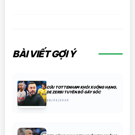
BÀI VIẾT GỢI Ý
CỨU TOTTENHAM KHỎI XUỐNG HẠNG,
DE ZERBI TUYÊN BỐ GÂY SỐC
28/05/2026