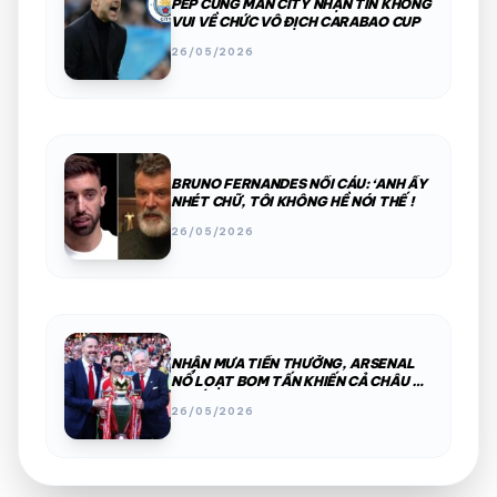
PEP CÙNG MAN CITY NHẬN TIN KHÔNG
VUI VỀ CHỨC VÔ ĐỊCH CARABAO CUP
26/05/2026
BRUNO FERNANDES NỔI CÁU: ‘ANH ẤY
NHÉT CHỮ, TÔI KHÔNG HỀ NÓI THẾ !
26/05/2026
NHẬN MƯA TIỀN THƯỞNG, ARSENAL
NỔ LOẠT BOM TẤN KHIẾN CẢ CHÂU ÂU
KHIẾP SỢ
26/05/2026