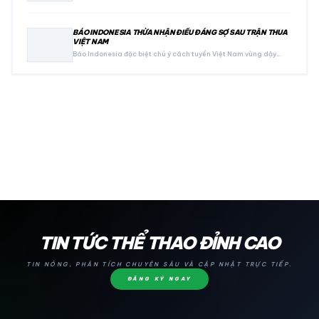
BÁO INDONESIA THỪA NHẬN ĐIỀU ĐÁNG SỢ SAU TRẬN THUA
VIỆT NAM
Báo Indonesia đặc biệt chú ý cách tuyển Việt Nam vùng dậy…
24H
TIN TỨC THỂ THAO ĐỈNH CAO
TIN NÓNG, PHÂN TÍCH CHUYÊN SÂU VÀ CẬP NHẬT TRỰC TIẾP.
ĐĂNG KÝ NGAY