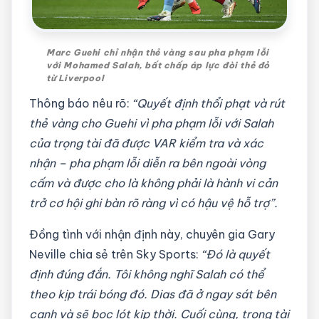
Marc Guehi chỉ nhận thẻ vàng sau pha phạm lỗi
với Mohamed Salah, bất chấp áp lực đòi thẻ đỏ
từ Liverpool
Thông báo nêu rõ:
“Quyết định thổi phạt và rút
thẻ vàng cho Guehi vì pha phạm lỗi với Salah
của trọng tài đã được VAR kiểm tra và xác
nhận – pha phạm lỗi diễn ra bên ngoài vòng
cấm và được cho là không phải là hành vi cản
trở cơ hội ghi bàn rõ ràng vì có hậu vệ hỗ trợ”.
Đồng tình với nhận định này, chuyên gia Gary
Neville chia sẻ trên Sky Sports:
“Đó là quyết
định đúng đắn. Tôi không nghĩ Salah có thể
theo kịp trái bóng đó. Dias đã ở ngay sát bên
cạnh và sẽ bọc lót kịp thời. Cuối cùng, trọng tài