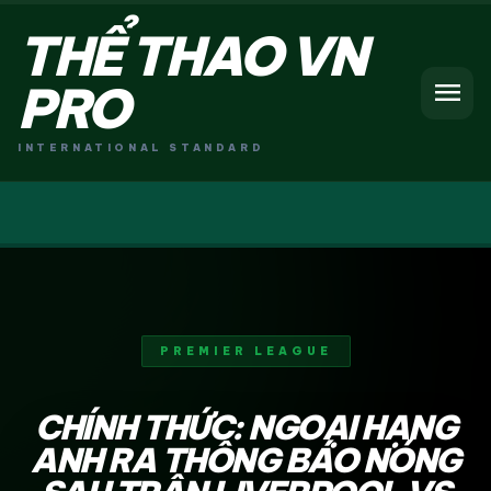
THỂ THAO VN
menu
PRO
INTERNATIONAL STANDARD
PREMIER LEAGUE
CHÍNH THỨC: NGOẠI HẠNG
ANH RA THÔNG BÁO NÓNG