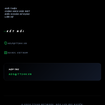
GIỚI THIỆU
CHÍNH SÁCH BẢO MẬT
ĐIỀU KHOẢN SỬ DỤNG
LIÊN HỆ
KẾT NỐI
contact_support
HELP@TT24H.VN
map
HA NOI, VIET NAM
HỢP TÁC
ADS@TT24H.VN
© 2026 TT24H NETWORK. BẢO LƯU MỌI QUYỀN.