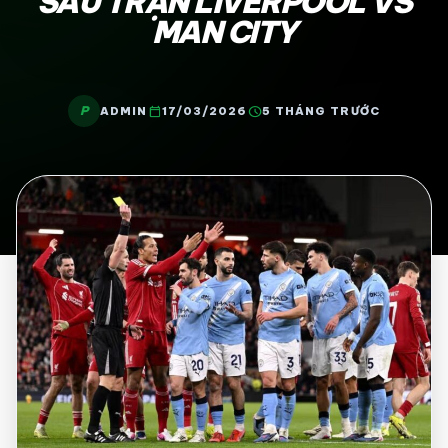
SAU TRẬN LIVERPOOL VS
MAN CITY
P
calendar_today
schedule
ADMIN
17/03/2026
5 THÁNG TRƯỚC