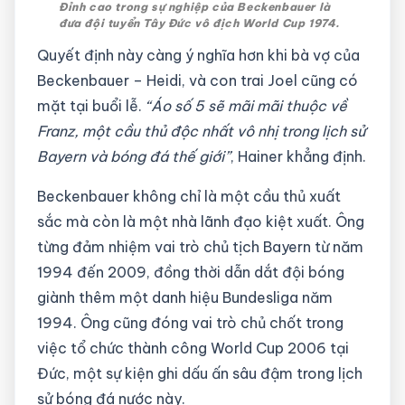
Đỉnh cao trong sự nghiệp của Beckenbauer là
đưa đội tuyển Tây Đức vô địch World Cup 1974.
Quyết định này càng ý nghĩa hơn khi bà vợ của
Beckenbauer – Heidi, và con trai Joel cũng có
mặt tại buổi lễ.
“Áo số 5 sẽ mãi mãi thuộc về
Franz, một cầu thủ độc nhất vô nhị trong lịch sử
Bayern và bóng đá thế giới”
, Hainer khẳng định.
Beckenbauer không chỉ là một cầu thủ xuất
sắc mà còn là một nhà lãnh đạo kiệt xuất. Ông
từng đảm nhiệm vai trò chủ tịch Bayern từ năm
1994 đến 2009, đồng thời dẫn dắt đội bóng
giành thêm một danh hiệu Bundesliga năm
1994. Ông cũng đóng vai trò chủ chốt trong
việc tổ chức thành công World Cup 2006 tại
Đức, một sự kiện ghi dấu ấn sâu đậm trong lịch
sử bóng đá nước này.