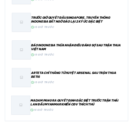
TRƯỚC GIỜ QUYẾT ĐẤU SINGAPORE, TRUYỀN THÔNG
INDONESIA BẤT NGỜ ĐÀO LẠI 2 KÝ ỨC ĐẶC BIỆT
image
schedule
15 GIỜ TRƯỚC
BÁO INDONESIA THỪA NHẬN ĐIỀU ĐÁNG SỢ SAU TRẬN THUA
VIỆT NAM
image
schedule
15 GIỜ TRƯỚC
ARTETA CHỈ THẲNG TỬ HUYỆT ARSENAL SAU TRẬN THUA
BETIS
image
schedule
15 GIỜ TRƯỚC
MADAM PANG RA QUYẾT ĐỊNH ĐẶC BIỆT TRƯỚC TRẬN THÁI
LAN ĐẤU MYANMAR KHIẾN CĐV THÍCH THÚ
image
schedule
15 GIỜ TRƯỚC