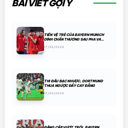
BÀI VIẾT GỢI Ý
TIỀN VỆ TRẺ CỦA BAYERN MUNICH
DÍNH CHẤN THƯƠNG SAU PHA VA
CHẠM MẠNH
17/03/2026
THI ĐẤU BẠC NHƯỢC, DORTMUND
THUA NGƯỢC ĐẦY CAY ĐẮNG
17/03/2026
ĐẲNG CẤP VƯỢT TRỘI, BAYERN