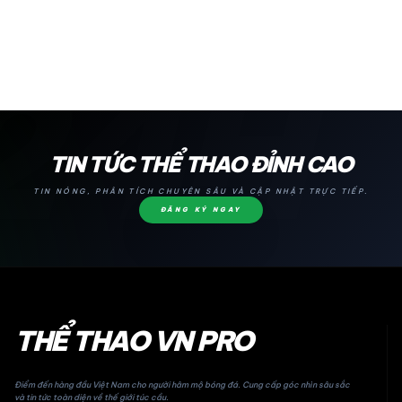
24H
TIN TỨC THỂ THAO ĐỈNH CAO
TIN NÓNG, PHÂN TÍCH CHUYÊN SÂU VÀ CẬP NHẬT TRỰC TIẾP.
ĐĂNG KÝ NGAY
THỂ THAO VN PRO
Điểm đến hàng đầu Việt Nam cho người hâm mộ bóng đá. Cung cấp góc nhìn sâu sắc
và tin tức toàn diện về thế giới túc cầu.