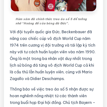
Hùm xám đã chính thức treo áo số 5 để tưởng
nhớ “Hoàng đế của bóng đá Đức”.
Với đội tuyển quốc gia Đức, Beckenbauer đã
nâng cao chiếc cúp vô địch World Cup năm
1974 trên cương vị đội trưởng và tái lập kỳ tích
này với tư cách huấn luyện viên vào năm 1990.
Ông là một trong ba nhân vật duy nhất trong
lịch sử bóng đá từng vô địch World Cup cả khi
là cầu thủ lẫn huấn luyện viên, cùng với Mario
Zagallo và Didier Deschamps.
Thông báo về việc treo áo số 5 nhận được sự
hoan nghênh nồng nhiệt từ các thành viên
trong buổi họp Đại hội đồng. Chủ tịch Bayern –