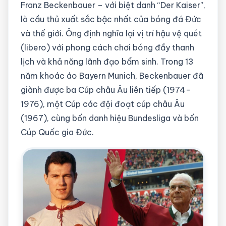
Franz Beckenbauer – với biệt danh “Der Kaiser”,
là cầu thủ xuất sắc bậc nhất của bóng đá Đức
và thế giới. Ông định nghĩa lại vị trí hậu vệ quét
(libero) với phong cách chơi bóng đầy thanh
lịch và khả năng lãnh đạo bẩm sinh. Trong 13
năm khoác áo Bayern Munich, Beckenbauer đã
giành được ba Cúp châu Âu liên tiếp (1974-
1976), một Cúp các đội đoạt cúp châu Âu
(1967), cùng bốn danh hiệu Bundesliga và bốn
Cúp Quốc gia Đức.