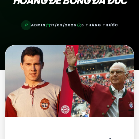
‘HOÀNG ĐẾ BÓNG ĐÁ ĐỨC’
P
calendar_today
schedule
ADMIN
17/03/2026
5 THÁNG TRƯỚC