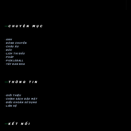
CHUYÊN MỤC
ANH
BÓNG CHUYỀN
CHÂU ÂU
ĐỨC
LỊCH THI ĐẤU
PHÁP
PICKLEBALL
TÂY BAN NHA
THÔNG TIN
GIỚI THIỆU
CHÍNH SÁCH BẢO MẬT
ĐIỀU KHOẢN SỬ DỤNG
LIÊN HỆ
KẾT NỐI