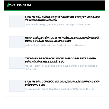
THỊ TRƯỜNG
LỊCH THI ĐẤU GIẢI HẠNG NHẤT QUỐC GIA 2026/27: BECAMEX
TP.HCM ĐẤU ĐH VĂN HIẾN
Lịch thi đấu vòng 1 giải Hạng Nhất Quốc gia 2026/27 đã…
NGÀY TRỞ LẠI TIẾP TỤC BỊ TRÌ HOÃN, ALCARAZ KHIẾN NGƯỜI
DÙNG LO LẮNG TRƯỚC US OPEN 2026
Kế hoạch trở lại thi đấu của Carlos Alcaraz tiếp tục bị…
THÓI QUEN RÊ BÓNG CỰC DỊ CỦA MARCO PALESTRA KHIẾN
ĐỐI THỦ CỦA CHELSEA BẤT LỰC
Marco Palestra thuận chân phải nhưng thường dẫn bóng bằng
chân trái,…
LỊCH THI ĐẤU CÚP QUỐC GIA 2026/2027: XÁC ĐỊNH CÁC CẶP
ĐẤU VÒNG LOẠI
Kết quả phân nhánh Cúp Quốc gia 2026/2027 mở ra lộ trình…