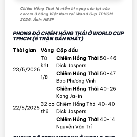
Chiêm Hồng Thái là niềm hi vọng còn lại của
carom 3 băng Việt Nam tại World Cup TPHCM
2026. Ảnh: HBSF
PHONG ĐỘ CHIÊM HỒNG THÁI Ở WORLD CUP
TPHCM (5 TRẬN GẦN NHẤT)
Thời gian
Vòng
Cặp đấu
Tứ
Chiêm Hồng Thái
50-46
kết
Dick Jaspers
23/5/2026
Chiêm Hồng Thái
50-47
1/8
Bao Phương Vinh
Chiêm Hồng Thái
40-26
Kang Ja-in
32 cơ
Chiêm Hồng Thái 40-40
22/5/2026
thủ
Dick Jaspers
Chiêm Hồng Thái
40-14
Nguyễn Văn Trí