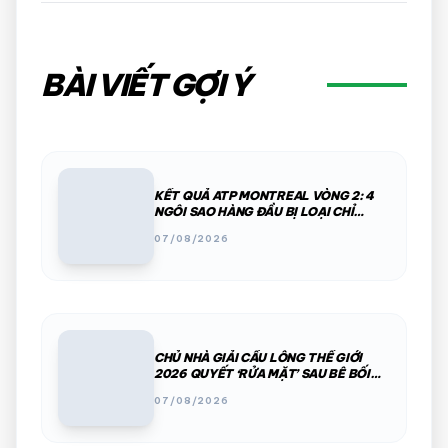
BÀI VIẾT GỢI Ý
KẾT QUẢ ATP MONTREAL VÒNG 2: 4
NGÔI SAO HÀNG ĐẦU BỊ LOẠI CHỈ
TRONG MỘT ĐÊM
07/08/2026
CHỦ NHÀ GIẢI CẦU LÔNG THẾ GIỚI
2026 QUYẾT ‘RỬA MẶT’ SAU BÊ BỐI
PHÂN CHIM, THÚ HOANG
07/08/2026