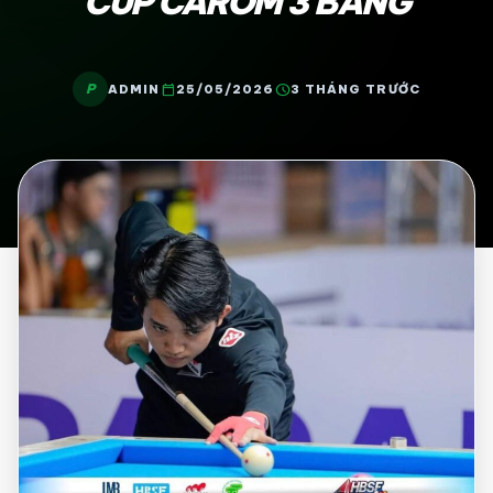
CUP CAROM 3 BĂNG
P
calendar_today
schedule
ADMIN
25/05/2026
3 THÁNG TRƯỚC