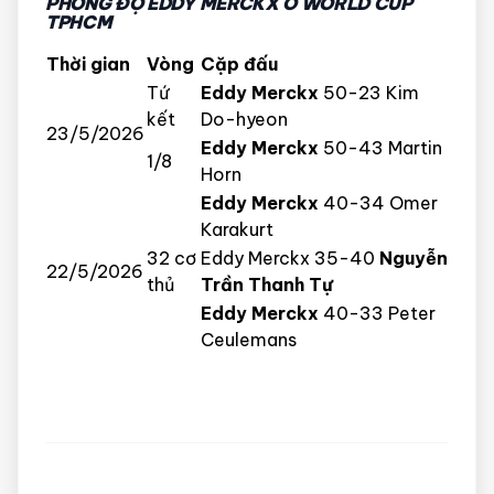
PHONG ĐỘ EDDY MERCKX Ở WORLD CUP
TPHCM
Thời gian
Vòng
Cặp đấu
Tứ
Eddy Merckx
50-23 Kim
kết
Do-hyeon
23/5/2026
Eddy Merckx
50-43 Martin
1/8
Horn
Eddy Merckx
40-34 Omer
Karakurt
32 cơ
Eddy Merckx 35-40
Nguyễn
22/5/2026
thủ
Trần Thanh Tự
Eddy Merckx
40-33 Peter
Ceulemans