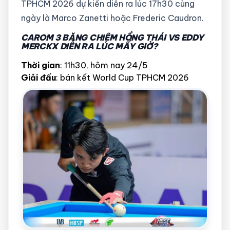
TPHCM 2026 dự kiến diễn ra lúc 17h30 cùng
ngày là Marco Zanetti hoặc Frederic Caudron.
CAROM 3 BĂNG CHIÊM HỒNG THÁI VS EDDY
MERCKX DIỄN RA LÚC MẤY GIỜ?
Thời gian
: 11h30, hôm nay 24/5
Giải đấu
: bán kết World Cup TPHCM 2026