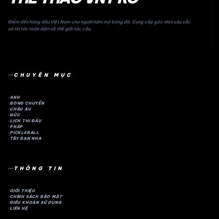
Điểm đến hàng đầu Việt Nam cho người hâm mộ bóng đá. Cung cấp góc nhìn sâu sắc
và tin tức toàn diện về thế giới túc cầu.
CHUYÊN MỤC
ANH
BÓNG CHUYỀN
CHÂU ÂU
ĐỨC
LỊCH THI ĐẤU
PHÁP
PICKLEBALL
TÂY BAN NHA
THÔNG TIN
GIỚI THIỆU
CHÍNH SÁCH BẢO MẬT
ĐIỀU KHOẢN SỬ DỤNG
LIÊN HỆ