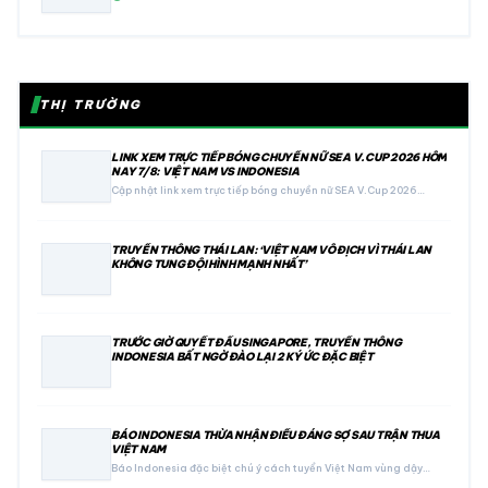
THỊ TRƯỜNG
LINK XEM TRỰC TIẾP BÓNG CHUYỀN NỮ SEA V.CUP 2026 HÔM
NAY 7/8: VIỆT NAM VS INDONESIA
Cập nhật link xem trực tiếp bóng chuyền nữ SEA V.Cup 2026…
TRUYỀN THÔNG THÁI LAN: ‘VIỆT NAM VÔ ĐỊCH VÌ THÁI LAN
KHÔNG TUNG ĐỘI HÌNH MẠNH NHẤT’
TRƯỚC GIỜ QUYẾT ĐẤU SINGAPORE, TRUYỀN THÔNG
INDONESIA BẤT NGỜ ĐÀO LẠI 2 KÝ ỨC ĐẶC BIỆT
BÁO INDONESIA THỪA NHẬN ĐIỀU ĐÁNG SỢ SAU TRẬN THUA
VIỆT NAM
Báo Indonesia đặc biệt chú ý cách tuyển Việt Nam vùng dậy…