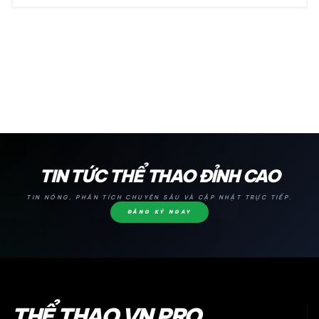
24H
TIN TỨC THỂ THAO ĐỈNH CAO
TIN NÓNG, PHÂN TÍCH CHUYÊN SÂU VÀ CẬP NHẬT TRỰC TIẾP.
ĐĂNG KÝ NGAY
THỂ THAO VN PRO