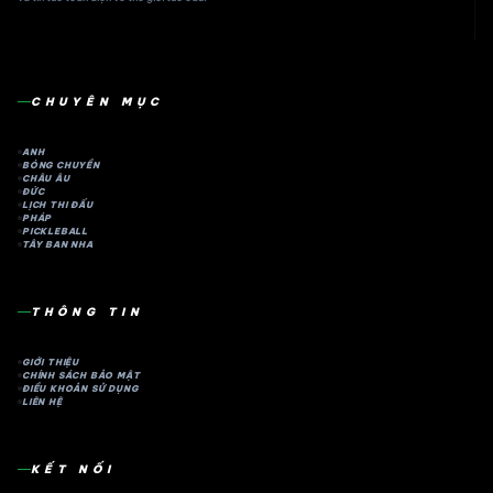
CHUYÊN MỤC
ANH
BÓNG CHUYỀN
CHÂU ÂU
ĐỨC
LỊCH THI ĐẤU
PHÁP
PICKLEBALL
TÂY BAN NHA
THÔNG TIN
GIỚI THIỆU
CHÍNH SÁCH BẢO MẬT
ĐIỀU KHOẢN SỬ DỤNG
LIÊN HỆ
KẾT NỐI