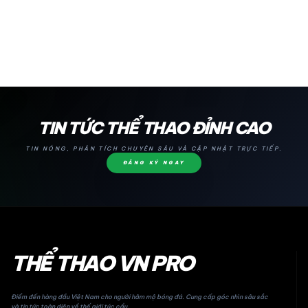
24H
TIN TỨC THỂ THAO ĐỈNH CAO
TIN NÓNG, PHÂN TÍCH CHUYÊN SÂU VÀ CẬP NHẬT TRỰC TIẾP.
ĐĂNG KÝ NGAY
THỂ THAO VN PRO
Điểm đến hàng đầu Việt Nam cho người hâm mộ bóng đá. Cung cấp góc nhìn sâu sắc
và tin tức toàn diện về thế giới túc cầu.