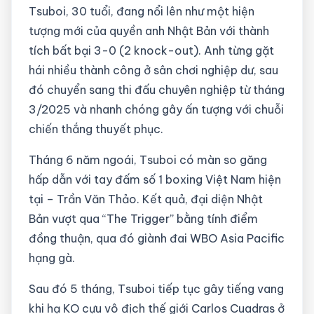
Tsuboi, 30 tuổi, đang nổi lên như một hiện
tượng mới của quyền anh Nhật Bản với thành
tích bất bại 3-0 (2 knock-out). Anh từng gặt
hái nhiều thành công ở sân chơi nghiệp dư, sau
đó chuyển sang thi đấu chuyên nghiệp từ tháng
3/2025 và nhanh chóng gây ấn tượng với chuỗi
chiến thắng thuyết phục.
Tháng 6 năm ngoái, Tsuboi có màn so găng
hấp dẫn với tay đấm số 1 boxing Việt Nam hiện
tại – Trần Văn Thảo. Kết quả, đại diện Nhật
Bản vượt qua “The Trigger” bằng tính điểm
đồng thuận, qua đó giành đai WBO Asia Pacific
hạng gà.
Sau đó 5 tháng, Tsuboi tiếp tục gây tiếng vang
khi hạ KO cựu vô địch thế giới Carlos Cuadras ở