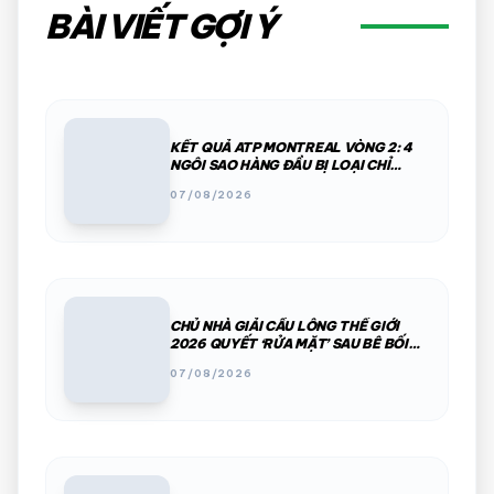
BÀI VIẾT GỢI Ý
KẾT QUẢ ATP MONTREAL VÒNG 2: 4
NGÔI SAO HÀNG ĐẦU BỊ LOẠI CHỈ
TRONG MỘT ĐÊM
07/08/2026
CHỦ NHÀ GIẢI CẦU LÔNG THẾ GIỚI
2026 QUYẾT ‘RỬA MẶT’ SAU BÊ BỐI
PHÂN CHIM, THÚ HOANG
07/08/2026