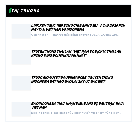
THỊ TRƯỜNG
LINK XEM TRỰC TIẾP BÓNG CHUYỀN NỮ SEA V.CUP 2026 HÔM
NAY 7/8: VIỆT NAM VS INDONESIA
Cập nhật link xem trực tiếp bóng chuyền nữ SEA V.Cup 2026…
TRUYỀN THÔNG THÁI LAN: ‘VIỆT NAM VÔ ĐỊCH VÌ THÁI LAN
KHÔNG TUNG ĐỘI HÌNH MẠNH NHẤT’
TRƯỚC GIỜ QUYẾT ĐẤU SINGAPORE, TRUYỀN THÔNG
INDONESIA BẤT NGỜ ĐÀO LẠI 2 KÝ ỨC ĐẶC BIỆT
BÁO INDONESIA THỪA NHẬN ĐIỀU ĐÁNG SỢ SAU TRẬN THUA
VIỆT NAM
Báo Indonesia đặc biệt chú ý cách tuyển Việt Nam vùng dậy…