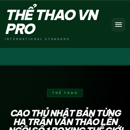
THỂ THAO VN
menu
PRO
INTERNATIONAL STANDARD
THỂ THAO
CAO THỦ NHẬT BẢN TỪNG
HẠ TRẦN VĂN THẢO LÊN