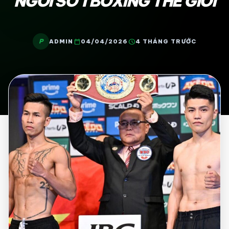
NGÔI SỐ 1 BOXING THẾ GIỚI
P
calendar_today
schedule
ADMIN
04/04/2026
4 THÁNG TRƯỚC