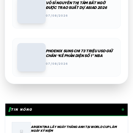
VÕ SĨ NGUYỄN THỊ TÂM BẤT NGỜ
ĐƯỢC TRAO SUẤT DỰ ASIAD 2026
07/08/2026
PHOENIX SUNS CHI 73 TRIỆU USD GIỮ
CHÂN “KẺ PHẢN DIỆN SỐ 1” NBA
07/08/2026
TIN NÓNG
ARGENTINA LẤY NGÀY THẮNG ANH TẠI WORLD CUP LÀM
NGÀY KỶ NIỆM
image