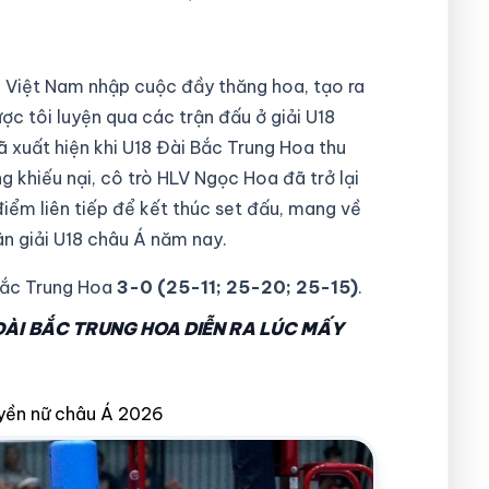
18 Việt Nam nhập cuộc đầy thăng hoa, tạo ra
ược tôi luyện qua các trận đấu ở giải U18
 xuất hiện khi U18 Đài Bắc Trung Hoa thu
g khiếu nại, cô trò HLV Ngọc Hoa đã trở lại
iểm liên tiếp để kết thúc set đấu, mang về
ân giải U18 châu Á năm nay.
Bắc Trung Hoa
3-0 (25-11; 25-20; 25-15)
.
ĐÀI BẮC TRUNG HOA DIỄN RA LÚC MẤY
uyền nữ châu Á 2026