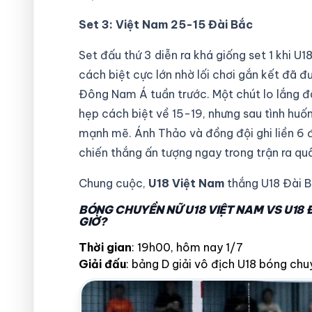
Set 3: Việt Nam 25-15 Đài Bắc
Set đấu thứ 3 diễn ra khá giống set 1 khi U
cách biệt cực lớn nhờ lối chơi gắn kết đã đ
Đông Nam Á tuần trước. Một chút lo lắng đã
hẹp cách biệt về 15-19, nhưng sau tình huốn
mạnh mẽ. Ánh Thảo và đồng đội ghi liền 6 đ
chiến thắng ấn tượng ngay trong trận ra qu
Chung cuộc,
U18 Việt Nam
thắng U18 Đài 
BÓNG CHUYỀN NỮ U18 VIỆT NAM VS U18 
GIỜ?
Thời gian
: 19h00, hôm nay 1/7
Giải đấu
: bảng D giải vô địch U18 bóng ch