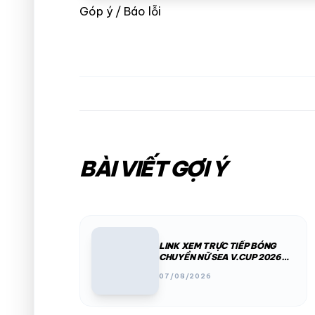
Góp ý / Báo lỗi
BÀI VIẾT GỢI Ý
LINK XEM TRỰC TIẾP BÓNG
CHUYỀN NỮ SEA V.CUP 2026
HÔM NAY 7/8: VIỆT NAM VS
07/08/2026
INDONESIA