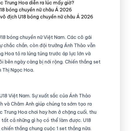
c Trung Hoa diễn ra lúc mấy giờ?
U18 bóng chuyền nữ châu Á 2026
 vô địch U18 bóng chuyền nữ châu Á 2026
U18 bóng chuyền nữ Việt Nam. Các cô gái
ự chắc chắn, còn đội trưởng Ánh Thảo vẫn
g Hoa tỏ ra lúng túng trước áp lực lớn và
ôi bên ngày càng bị nới rộng. Chiến thắng set
n Thị Ngọc Hoa.
 U18 Việt Nam. Sự xuất sắc của Ánh Thảo
nh và Châm Anh giúp chúng ta sớm tạo ra
ắc Trung Hoa chơi hay hơn ở chặng cuối, thu
tất cả những gì họ có thể làm được. U18
 chiến thắng chung cuộc 1 set thắng nữa.