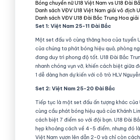
Bóng chuyền nữ U18 Việt Nam vs U18 Đài Bắ
Danh sách VĐV U18 Việt Nam giải vô địch 
Danh sách VĐV U18 Đài Bắc Trung Hoa giải
Set 1: Việt Nam 25-11 Đài Bắc
Một set đấu vô cùng thăng hoa của tuyển 
của chúng ta phát bóng hiệu quả, phòng ng
đang duy trì phong độ tốt. U18 Đài Bắc Trun
nhanh chóng vụn vỡ, khiến cách biệt giữa đ
1 dễ dàng hơn dự kiến với cô trò HLV Nguyễ
Set 2: Việt Nam 25-20 Đài Bắc
Tiếp tục là một set đấu ấn tượng khác của
cùng cầu phát bóng hiệu quả của Khánh Li
cách biệt 7 điểm so với đội bạn. U18 Đài B
hẹp khoảng cách về 4-5 điểm, nhưng đó là 
Việt Nam vươn lên dẫn 2-0 và chỉ còn cách