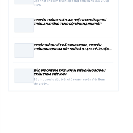
Cập nhật link xem trực tiếp bóng chuyền nữ SEA V.Cup
2026…
TRUYỀN THÔNG THÁI LAN: ‘VIỆT NAM VÔ ĐỊCH VÌ
THÁI LAN KHÔNG TUNG ĐỘI HÌNH MẠNH NHẤT’
TRƯỚC GIỜ QUYẾT ĐẤU SINGAPORE, TRUYỀN
THÔNG INDONESIA BẤT NGỜ ĐÀO LẠI 2 KÝ ỨC ĐẶC
BIỆT
BÁO INDONESIA THỪA NHẬN ĐIỀU ĐÁNG SỢ SAU
TRẬN THUA VIỆT NAM
Báo Indonesia đặc biệt chú ý cách tuyển Việt Nam
vùng dậy…