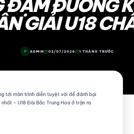
 ĐẬM ĐƯƠNG K
N GIẢI U18 CH
P
calendar_today
schedule
ADMIN
02/07/2026
1 THÁNG TRƯỚC
 tới màn trình diễn tuyệt vời để đánh bại
n nhất – U18 Đài Bắc Trung Hoa ở trận ra