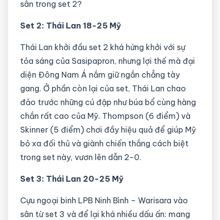
sân trong set 2?
Set 2: Thái Lan 18-25 Mỹ
Thái Lan khởi đầu set 2 khá hứng khởi với sự
tỏa sáng của Sasipapron, nhưng lợi thế mà đại
diện Đông Nam Á nắm giữ ngắn chẳng tày
gang. Ở phần còn lại của set, Thái Lan chao
đảo trước những cú đập như búa bổ cùng hàng
chắn rất cao của Mỹ. Thompson (6 điểm) và
Skinner (5 điểm) chơi đầy hiệu quả để giúp Mỹ
bỏ xa đối thủ và giành chiến thắng cách biệt
trong set này, vươn lên dẫn 2-0.
Set 3: Thái Lan 20-25 Mỹ
Cựu ngoại binh LPB Ninh Bình – Warisara vào
sân từ set 3 và để lại khá nhiều dấu ấn: mang