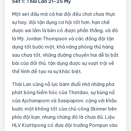
Set 1: Thái Lan 21-25 Mỹ
Một set đấu mà cả hai đội đều chơi chưa thực
sự hay, đội tận dụng cơ hội tốt hơn, hạn chế
được sai lầm là bên có được phần thắng, và đó
là Mỹ. Jordan Thompson và các đồng đội tận
dụng tốt bước một, khả năng phòng thủ hàng
sau chưa tốt, những đường chuyền hai dễ bị bắt
bài của đối thủ, tận dụng được sự vượt trội về
thể hình để tạo ra sự khác biệt.
Thái Lan cũng nỗ lực bám đuổi nhờ những pha
phát bóng hiểm hóc của Thatdao, sự bùng nổ
của Ajcharaporn và Sasipapron, cộng với khâu
bước một không tốt của chủ công Skinner bên
phía đội bạn, nhưng chừng đó là chưa đủ. Liệu
HLV Kiattipong có đưa đội trưởng Pornpun vào