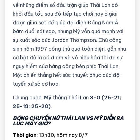
về những điểm số đầu trận giúp Thái Lan có
khởi đầu tốt, sau đó tiếp tục chơi hay ở giai
đoạn giữa set để giúp đại diện Đông Nam Á
bám đuổi sát sao, nhưng Mỹ vẫn quá mạnh với
sự xuất sắc của Jordan Thompson. Chủ công
sinh năm 1997 công thủ quá toàn diện, gần như
cứ bật đà là có điểm và vô hiệu hóa tối đa sự
nguy hiểm của hàng công bên phía Thái Lan.
Một chiến thắng hết sức thuyết phục của đội
tuyển xứ sở cờ hoa.
Chung cuộc,
Mỹ
thắng Thái Lan
3-0 (25-21;
25-18; 25-20)
.
BÓNG CHUYỀN NỮ THÁI LAN VS MỸ DIỄN RA
LÚC MẤY GIỜ?
Thời gian
: 13h30, hôm nay 8/7