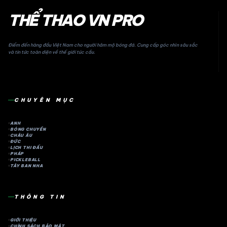
THỂ THAO VN PRO
Điểm đến hàng đầu Việt Nam cho người hâm mộ bóng đá. Cung cấp góc nhìn sâu sắc
và tin tức toàn diện về thế giới túc cầu.
CHUYÊN MỤC
ANH
BÓNG CHUYỀN
CHÂU ÂU
ĐỨC
LỊCH THI ĐẤU
PHÁP
PICKLEBALL
TÂY BAN NHA
THÔNG TIN
GIỚI THIỆU
CHÍNH SÁCH BẢO MẬT