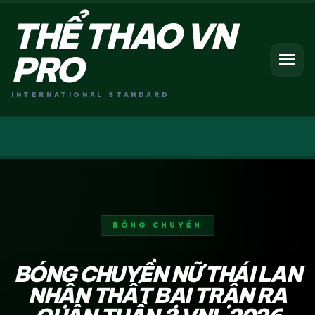
THỂ THAO VN
menu
PRO
INTERNATIONAL STANDARD
BÓNG CHUYỀN
BÓNG CHUYỀN NỮ THÁI LAN
NHẬN THẤT BẠI TRẬN RA