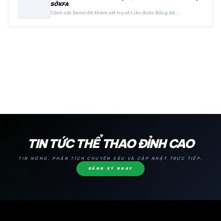
SỞ KFA
Cảnh sát Seoul đã khám xét trụ sở Liên đoàn Bóng đá…
24H
TIN TỨC THỂ THAO ĐỈNH CAO
TIN NÓNG, PHÂN TÍCH CHUYÊN SÂU VÀ CẬP NHẬT TRỰC TIẾP.
ĐĂNG KÝ NGAY