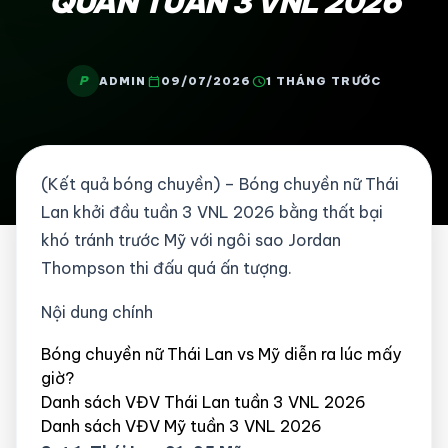
QUÂN TUẦN 3 VNL 2026
P
calendar_today
schedule
ADMIN
09/07/2026
1 THÁNG TRƯỚC
(Kết quả bóng chuyền) – Bóng chuyền nữ Thái
Lan khởi đầu tuần 3 VNL 2026 bằng thất bại
khó tránh trước Mỹ với ngôi sao Jordan
Thompson thi đấu quá ấn tượng.
Nội dung chính
Bóng chuyền nữ Thái Lan vs Mỹ diễn ra lúc mấy
giờ?
Danh sách VĐV Thái Lan tuần 3 VNL 2026
Danh sách VĐV Mỹ tuần 3 VNL 2026