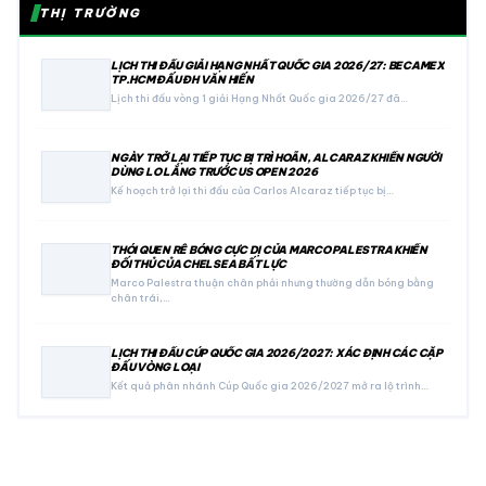
THỊ TRƯỜNG
LỊCH THI ĐẤU GIẢI HẠNG NHẤT QUỐC GIA 2026/27: BECAMEX
TP.HCM ĐẤU ĐH VĂN HIẾN
Lịch thi đấu vòng 1 giải Hạng Nhất Quốc gia 2026/27 đã…
NGÀY TRỞ LẠI TIẾP TỤC BỊ TRÌ HOÃN, ALCARAZ KHIẾN NGƯỜI
DÙNG LO LẮNG TRƯỚC US OPEN 2026
Kế hoạch trở lại thi đấu của Carlos Alcaraz tiếp tục bị…
THÓI QUEN RÊ BÓNG CỰC DỊ CỦA MARCO PALESTRA KHIẾN
ĐỐI THỦ CỦA CHELSEA BẤT LỰC
Marco Palestra thuận chân phải nhưng thường dẫn bóng bằng
chân trái,…
LỊCH THI ĐẤU CÚP QUỐC GIA 2026/2027: XÁC ĐỊNH CÁC CẶP
ĐẤU VÒNG LOẠI
Kết quả phân nhánh Cúp Quốc gia 2026/2027 mở ra lộ trình…