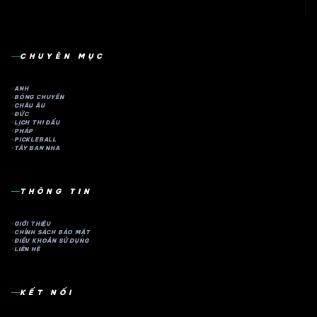
CHUYÊN MỤC
ANH
BÓNG CHUYỀN
CHÂU ÂU
ĐỨC
LỊCH THI ĐẤU
PHÁP
PICKLEBALL
TÂY BAN NHA
THÔNG TIN
GIỚI THIỆU
CHÍNH SÁCH BẢO MẬT
ĐIỀU KHOẢN SỬ DỤNG
LIÊN HỆ
KẾT NỐI