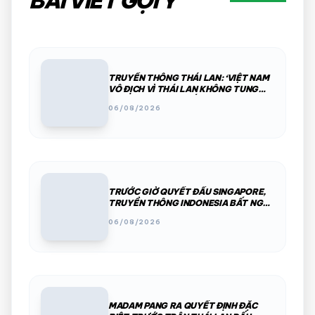
BÀI VIẾT GỢI Ý
TRUYỀN THÔNG THÁI LAN: ‘VIỆT NAM
VÔ ĐỊCH VÌ THÁI LAN KHÔNG TUNG
ĐỘI HÌNH MẠNH NHẤT’
06/08/2026
TRƯỚC GIỜ QUYẾT ĐẤU SINGAPORE,
TRUYỀN THÔNG INDONESIA BẤT NGỜ
ĐÀO LẠI 2 KÝ ỨC ĐẶC BIỆT
06/08/2026
MADAM PANG RA QUYẾT ĐỊNH ĐẶC