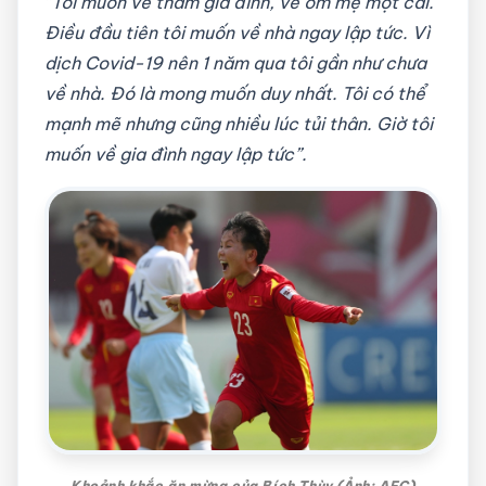
“Tôi muốn về thăm gia đình, về ôm mẹ một cái.
Điều đầu tiên tôi muốn về nhà ngay lập tức. Vì
dịch Covid-19 nên 1 năm qua tôi gần như chưa
về nhà. Đó là mong muốn duy nhất. Tôi có thể
mạnh mẽ nhưng cũng nhiều lúc tủi thân. Giờ tôi
muốn về gia đình ngay lập tức”.
Khoảnh khắc ăn mừng của Bích Thùy (Ảnh: AFC)