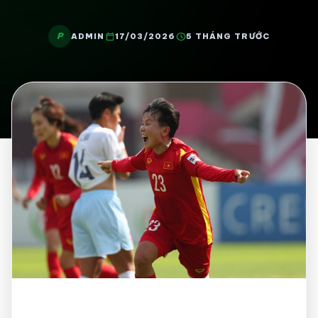
P
calendar_today
schedule
ADMIN
17/03/2026
5 THÁNG TRƯỚC