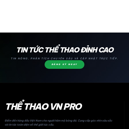
24H
TIN TỨC THỂ THAO ĐỈNH CAO
TIN NÓNG, PHÂN TÍCH CHUYÊN SÂU VÀ CẬP NHẬT TRỰC TIẾP.
ĐĂNG KÝ NGAY
THỂ THAO VN PRO
Điểm đến hàng đầu Việt Nam cho người hâm mộ bóng đá. Cung cấp góc nhìn sâu sắc
và tin tức toàn diện về thế giới túc cầu.