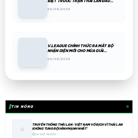
BIỆT TRƯỚC TRẬN THÁI LAN ĐẤU
MYANMAR KHIẾN CĐV THÍCH THÚ
06/08/2026
V.LEAGUE CHÍNH THỨC RA MẮT BỘ
NHẬN DIỆN MỚI CHO MÙA GIẢI
2026/27
06/08/2026
TIN NÓNG
TRUYỀN THÔNG THÁI LAN: ‘VIỆT NAM VÔ ĐỊCH VÌ THÁI LAN
KHÔNG TUNG ĐỘI HÌNH MẠNH NHẤT’
image
schedule
14 GIỜ TRƯỚC