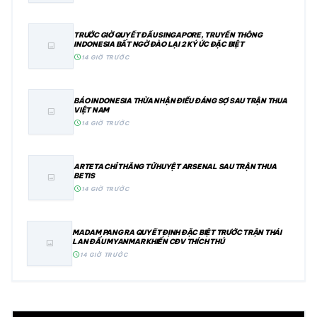
TRƯỚC GIỜ QUYẾT ĐẤU SINGAPORE, TRUYỀN THÔNG
INDONESIA BẤT NGỜ ĐÀO LẠI 2 KÝ ỨC ĐẶC BIỆT
image
schedule
14 GIỜ TRƯỚC
BÁO INDONESIA THỪA NHẬN ĐIỀU ĐÁNG SỢ SAU TRẬN THUA
VIỆT NAM
image
schedule
14 GIỜ TRƯỚC
ARTETA CHỈ THẲNG TỬ HUYỆT ARSENAL SAU TRẬN THUA
BETIS
image
schedule
14 GIỜ TRƯỚC
MADAM PANG RA QUYẾT ĐỊNH ĐẶC BIỆT TRƯỚC TRẬN THÁI
LAN ĐẤU MYANMAR KHIẾN CĐV THÍCH THÚ
image
schedule
14 GIỜ TRƯỚC