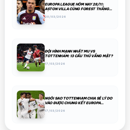
EUROPA LEAGUE HÔM NAY 28/11:
ASTON VILLA CÙNG FOREST THẮNG
ẤN TƯỢNG, REAL BETIS SÁNG CỬA ĐI
20/03/2026
TIẾP
ĐỘI HÌNH MẠNH NHẤT MU VS
TOTTENHAM: 13 CẦU THỦ VẮNG MẶT?
17/03/2026
NGÔI SAO TOTTENHAM CHIA SẺ LÝ DO
VÀO ĐƯỢC CHUNG KẾT EUROPA
LEAGUE
17/03/2026