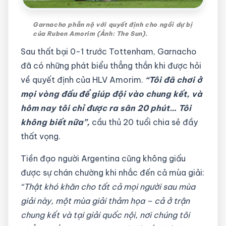
Garnacho phẫn nộ với quyết định cho ngồi dự bị
của Ruben Amorim (Ảnh: The Sun).
Sau thất bại 0-1 trước Tottenham, Garnacho
đã có những phát biểu thẳng thắn khi được hỏi
về quyết định của HLV Amorim.
“Tôi đã chơi ở
mọi vòng đấu để giúp đội vào chung kết, và
hôm nay tôi chỉ được ra sân 20 phút… Tôi
không biết nữa”,
cầu thủ 20 tuổi chia sẻ đầy
thất vọng.
Tiền đạo người Argentina cũng không giấu
được sự chán chường khi nhắc đến cả mùa giải:
“Thật khó khăn cho tất cả mọi người sau mùa
giải này, một mùa giải thảm họa – cả ở trận
chung kết và tại giải quốc nội, nơi chúng tôi