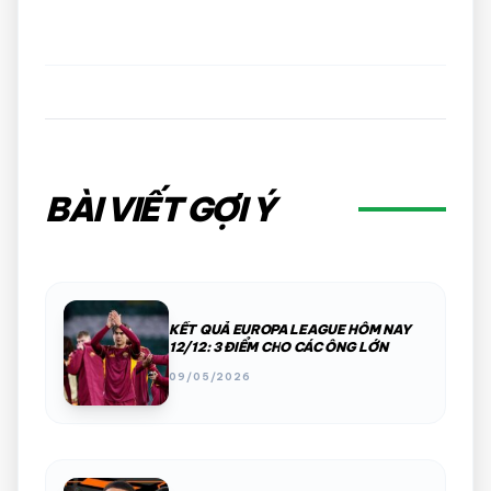
BÀI VIẾT GỢI Ý
KẾT QUẢ EUROPA LEAGUE HÔM NAY
12/12: 3 ĐIỂM CHO CÁC ÔNG LỚN
09/05/2026