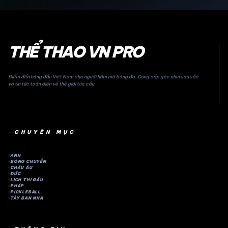
THỂ THAO VN PRO
Điểm đến hàng đầu Việt Nam cho người hâm mộ bóng đá. Cung cấp góc nhìn sâu sắc
và tin tức toàn diện về thế giới túc cầu.
CHUYÊN MỤC
ANH
BÓNG CHUYỀN
CHÂU ÂU
ĐỨC
LỊCH THI ĐẤU
PHÁP
PICKLEBALL
TÂY BAN NHA