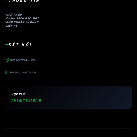
THÔNG TIN
GIỚI THIỆU
CHÍNH SÁCH BẢO MẬT
ĐIỀU KHOẢN SỬ DỤNG
LIÊN HỆ
KẾT NỐI
contact_support
HELP@TT24H.VN
map
HA NOI, VIET NAM
HỢP TÁC
ADS@TT24H.VN