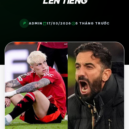
LÊN TIẾNG
P
calendar_today
schedule
ADMIN
17/03/2026
5 THÁNG TRƯỚC