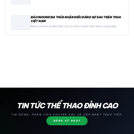
BÁO INDONESIA THỪA NHẬN ĐIỀU ĐÁNG SỢ SAU TRẬN THUA
VIỆT NAM
Báo Indonesia đặc biệt chú ý cách tuyển Việt Nam vùng dậy…
24H
TIN TỨC THỂ THAO ĐỈNH CAO
TIN NÓNG, PHÂN TÍCH CHUYÊN SÂU VÀ CẬP NHẬT TRỰC TIẾP.
ĐĂNG KÝ NGAY